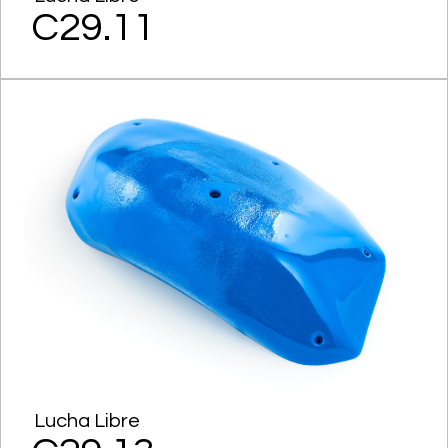
C29.11
Lucha Libre