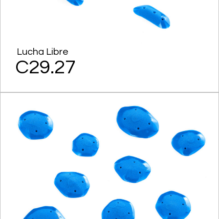
Lucha Libre
C29.27