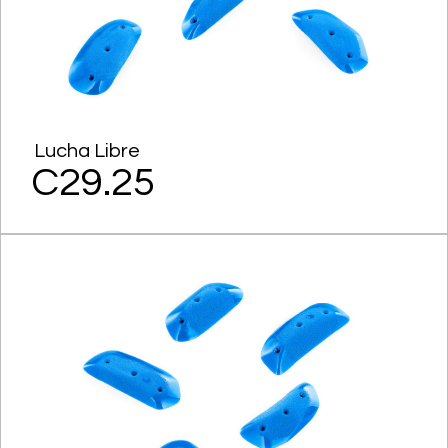
Lucha Libre
C29.25