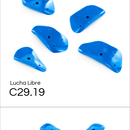
Lucha Libre
C29.19