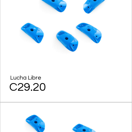
Lucha Libre
C29.20