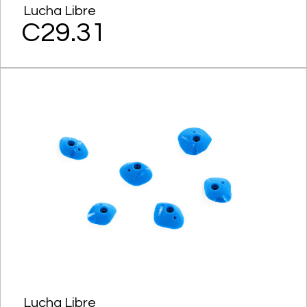
Lucha Libre
C29.31
Lucha Libre