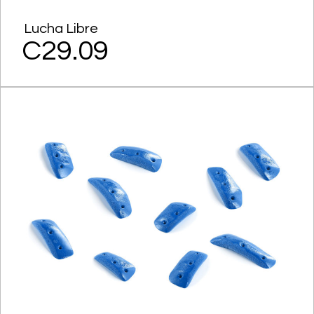
Lucha Libre
C29.09