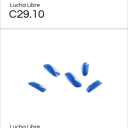
Lucha Libre
C29.10
Lucha Libre