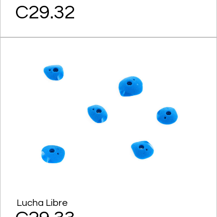
C29.32
Lucha Libre