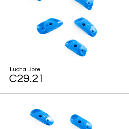
Lucha Libre
C29.21