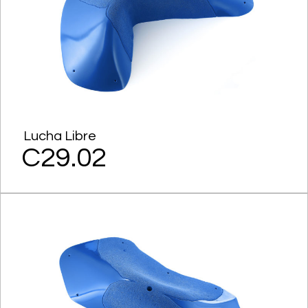
Lucha Libre
C29.02