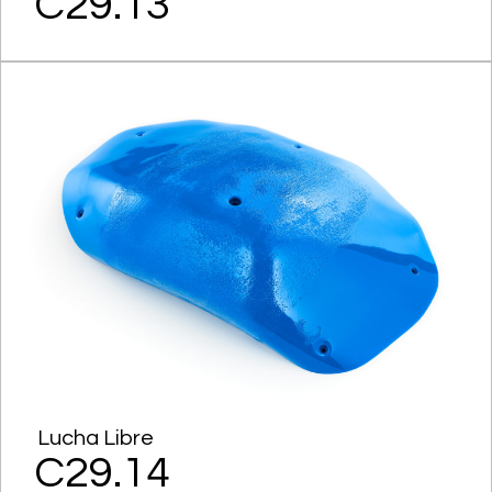
C29.13
Lucha Libre
C29.14