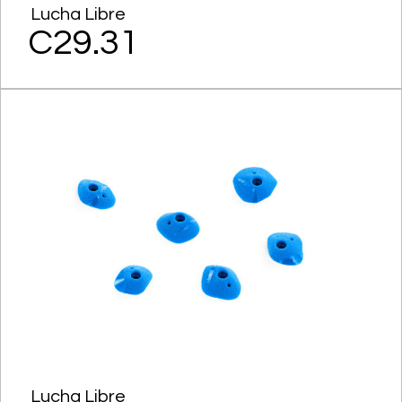
Lucha Libre
C29.31
Lucha Libre