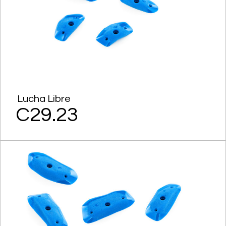
Lucha Libre
C29.23