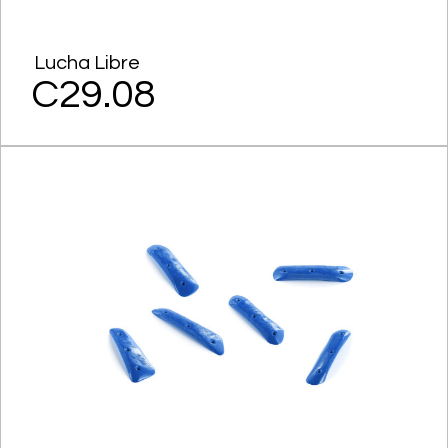
Lucha Libre
C29.08