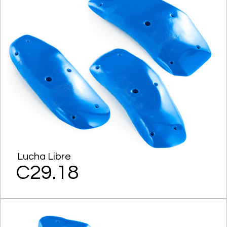
Lucha Libre
C29.18