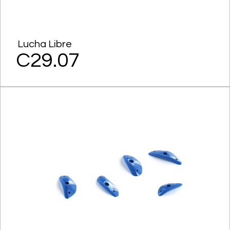
Lucha Libre
C29.07