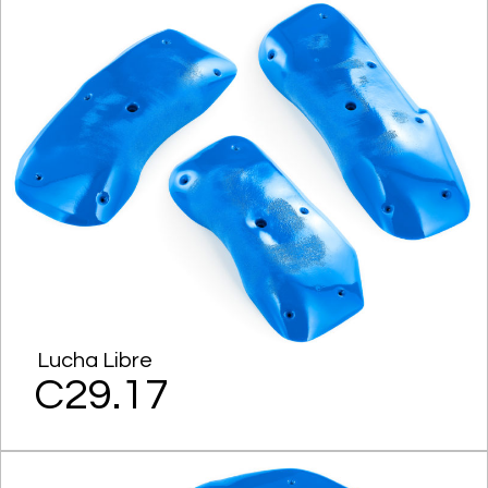
Lucha Libre
C29.17