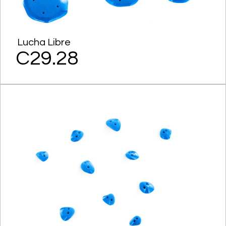
Lucha Libre
C29.28