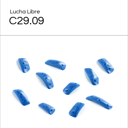
Lucha Libre
C29.09