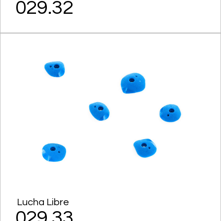
029.32
Lucha Libre
029.33