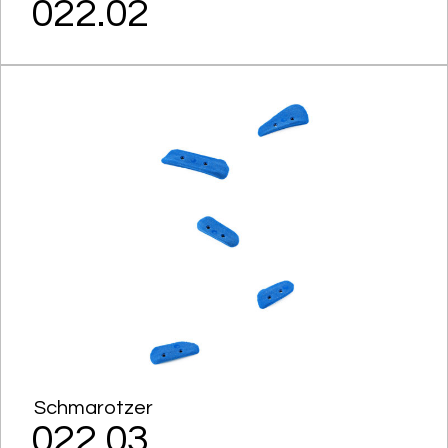
022.02
Schmarotzer
022.03