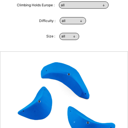
Climbing Holds Europe :
Difficulty :
Size :